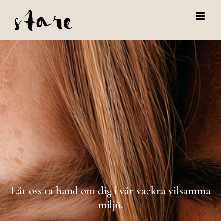
Skip
to
content
Låt oss ta hand om dig i vår vackra vilsamma
miljö.